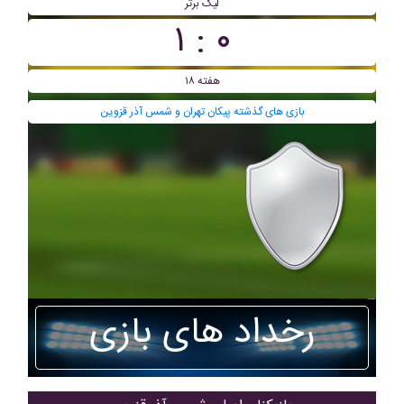
لیگ برتر
۰ : ۱
هفته ۱۸
بازی های گذشته پيکان تهران و شمس آذر قزوین
رخداد های بازی