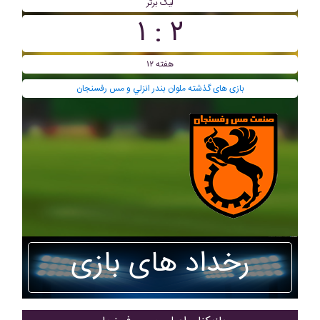
لیگ برتر
۲ : ۱
هفته ۱۲
بازی های گذشته ملوان بندر انزلي و مس رفسنجان
رخداد های بازی