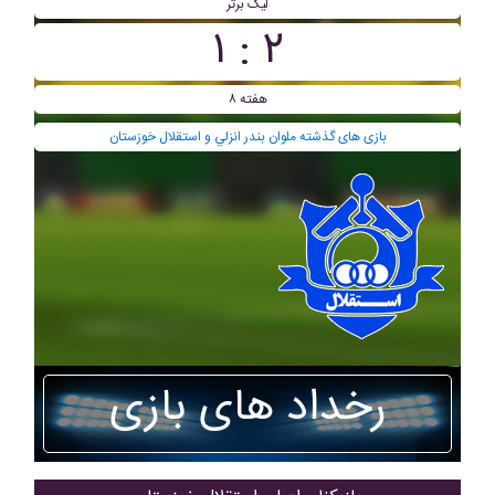
لیگ برتر
۲ : ۱
هفته ۸
بازی های گذشته ملوان بندر انزلي و استقلال خوزستان
رخداد های بازی