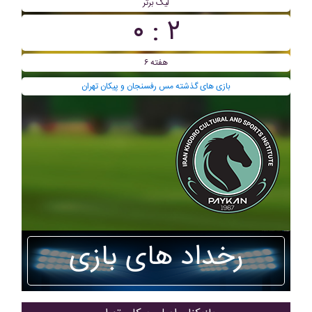
لیگ برتر
۲ : ۰
هفته ۶
بازی های گذشته مس رفسنجان و پيکان تهران
رخداد های بازی