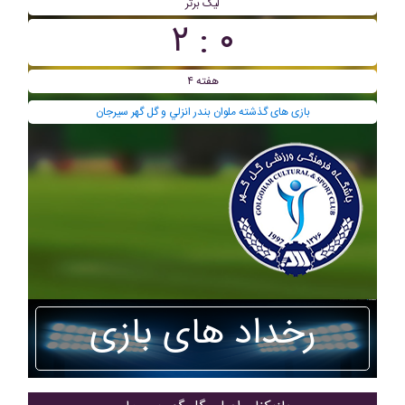
لیگ برتر
۰ : ۲
هفته ۴
بازی های گذشته ملوان بندر انزلي و گل گهر سیرجان
رخداد های بازی