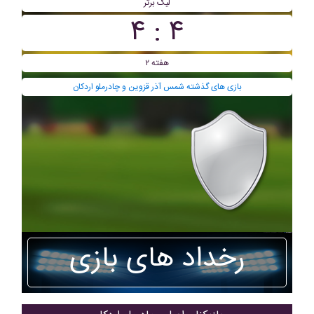
لیگ برتر
۴ : ۴
هفته ۲
بازی های گذشته شمس آذر قزوین و چادرملو اردکان
رخداد های بازی