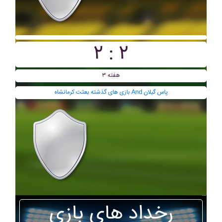
۲ : ۲
هفته ۳
بازی های گذشته بعثت کرمانشاه And پاس گيلان
رخداد های بازی