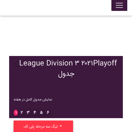
League Division ۳ ۲۰۲۱Playoff
جدول
نمایش جدول کامل در هفته
۱
۲
۳
۴
۵
۶
لیگ سه مرحله پلی آف