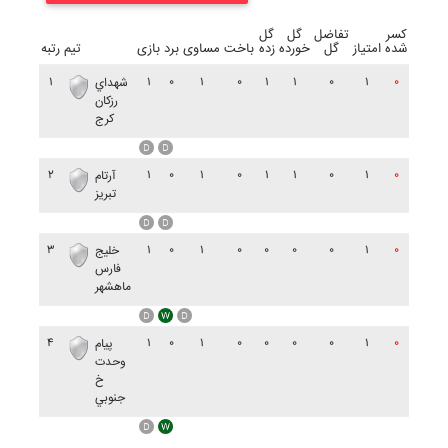
کسر
تفاضل
گل
گل
شده
امتیاز
گل
خورده
زده
باخت
مساوی
برد
بازی
تیم
رتبه
۱
۱
۰
۱
۰
۱
۱
۰
۱
۰
شهداي
رزکان
کرج
۲
۱
۰
۱
۰
۱
۱
۰
۱
۰
آرتام
تبريز
۳
۱
۰
۱
۰
۰
۰
۰
۱
۰
خليج
فارس
ماهشهر
۴
۱
۰
۱
۰
۰
۰
۰
۱
۰
پيام
وحدت
خ
جنوبي