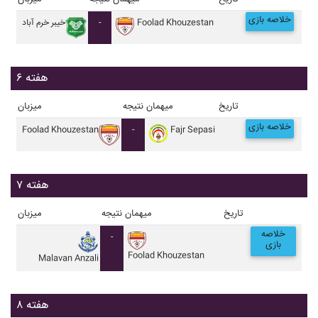
خلاصه بازی
Foolad Khouzestan
-
خيبر خرم آباد
هفته ۶
تاریخ
میهمان
نتیجه
میزبان
خلاصه بازی
Foolad Khouzestan
-
Fajr Sepasi
هفته ۷
تاریخ
میهمان
نتیجه
میزبان
خلاصه
-
بازی
Foolad Khouzestan
Malavan Anzali
هفته ۸