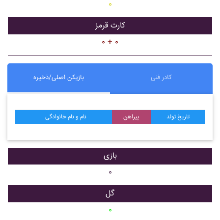
۰
کارت قرمز
۰ + ۰
کادر فنی
بازیکن اصلی/ذخیره
تاریخ تولد
پیراهن
نام و نام خانوادگی
بازی
۰
گل
۰