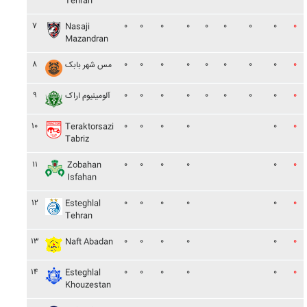
Tehran
۷
۰
۰
۰
۰
۰
۰
۰
۰
۰
Nasaji
Mazandran
۸
۰
۰
۰
۰
۰
۰
۰
۰
۰
مس شهر بابک
۹
۰
۰
۰
۰
۰
۰
۰
۰
۰
آلومينيوم اراک
۱۰
۰
۰
۰
۰
۰
۰
Teraktorsazi
Tabriz
۱۱
۰
۰
۰
۰
۰
۰
Zobahan
Isfahan
۱۲
۰
۰
۰
۰
۰
۰
Esteghlal
Tehran
۱۳
۰
۰
۰
۰
۰
۰
Naft Abadan
۱۴
۰
۰
۰
۰
۰
۰
Esteghlal
Khouzestan