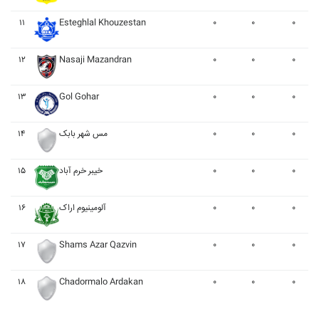
۱۱
Esteghlal Khouzestan
۰
۰
۰
۱۲
Nasaji Mazandran
۰
۰
۰
۱۳
Gol Gohar
۰
۰
۰
۱۴
مس شهر بابک
۰
۰
۰
۱۵
خيبر خرم آباد
۰
۰
۰
۱۶
آلومينيوم اراک
۰
۰
۰
۱۷
Shams Azar Qazvin
۰
۰
۰
۱۸
Chadormalo Ardakan
۰
۰
۰