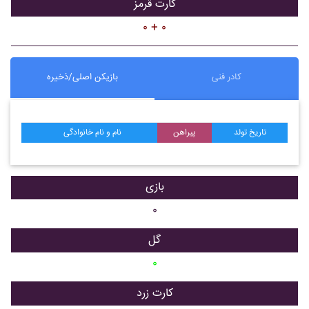
کارت قرمز
۰ + ۰
کادر فنی
بازیکن اصلی/ذخیره
تاریخ تولد
پیراهن
نام و نام خانوادگی
بازی
۰
گل
۰
کارت زرد