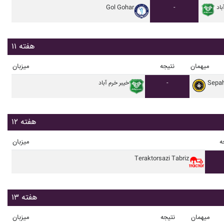
باد
-
Gol Gohar
هفته ۱۱
میهمان
نتیجه
میزبان
Sepah
-
خيبر خرم آباد
هفته ۱۲
ه
میزبان
Teraktorsazi Tabriz
هفته ۱۳
میهمان
نتیجه
میزبان