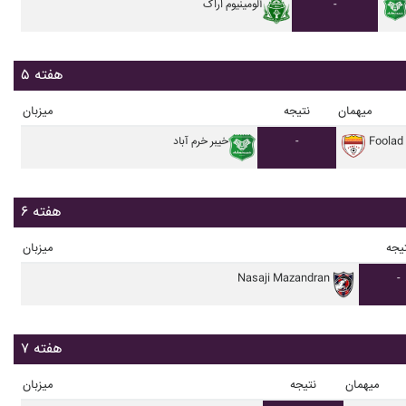
-
آلومينيوم اراک
هفته ۵
میهمان
نتیجه
میزبان
Foolad
-
خيبر خرم آباد
هفته ۶
یجه
میزبان
Nasaji Mazandran
-
هفته ۷
میهمان
نتیجه
میزبان