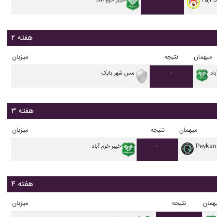
Fajr 
-
خيبر خرم آباد
هفته ۲
میهمان
نتیجه
میزبان
اد
-
مس شهر بابک
هفته ۳
میهمان
نتیجه
میزبان
Peykan
-
خيبر خرم آباد
هفته ۴
همان
نتیجه
میزبان