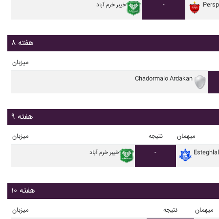
Persp
-
خيبر خرم آباد
هفته ۸
میزبان
Chadormalo Ardakan
هفته ۹
میهمان
نتیجه
میزبان
Esteghla
-
خيبر خرم آباد
هفته ۱۰
میهمان
نتیجه
میزبان