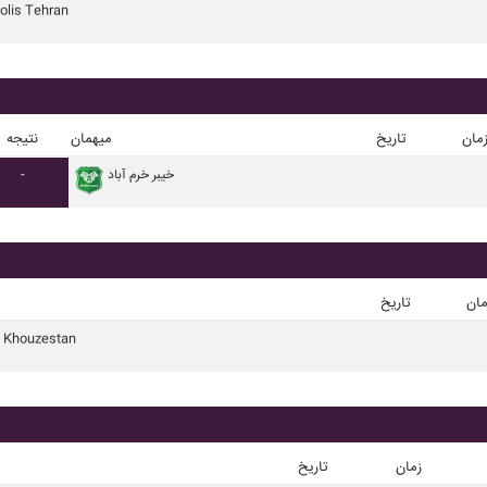
olis Tehran
مان
تاریخ
میهمان
نتیجه
خيبر خرم آباد
-
مان
تاریخ
l Khouzestan
زمان
تاریخ