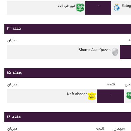
Esteg
-
خيبر خرم آباد
هفته ۱۴
ه
میزبان
Shams Azar Qazvin
هفته ۱۵
مان
نتیجه
میزبان
Naft Abadan
-
هفته ۱۶
میهمان
نتیجه
میزبان