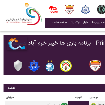
(current)
اخبار
لیگ برتر
صفحه نخست
Primier Lea
هفته ۱
میهمان
نتیجه
میزبان