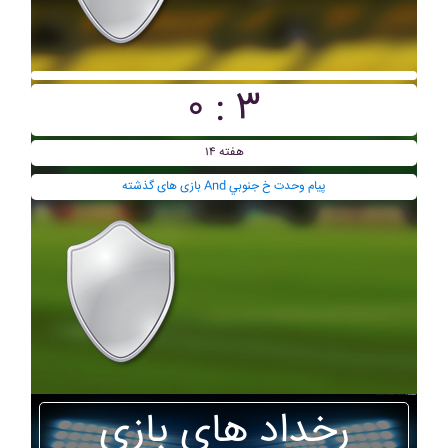
۰ : ۳
هفته ۱۴
بازی های گذشته And پيام وحدت خ جنوبي
رخداد های بازی