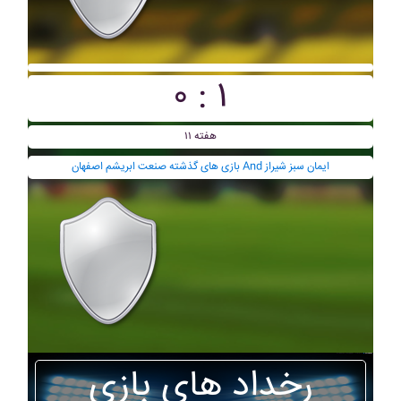
۰ : ۱
هفته ۱۱
بازی های گذشته صنعت ابريشم اصفهان And ايمان سبز شيراز
رخداد های بازی