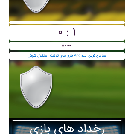
۰ : ۱
هفته ۱۱
بازی های گذشته استقلال شوش And سپاهان نوين ايذه
رخداد های بازی