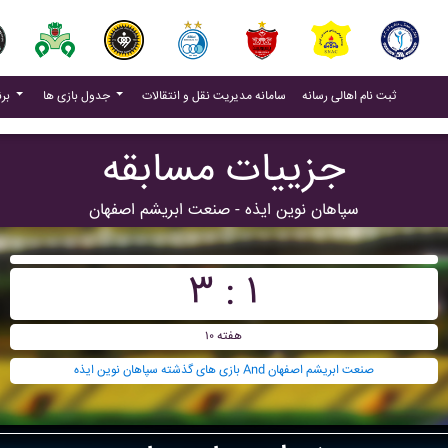
(current)
(current)
ثبت نام اهالی رسانه
سامانه مدیریت نقل و انتقالات
جدول بازی ها
برنامه بازی ها
جزییات مسابقه
سپاهان نوين ايذه - صنعت ابريشم اصفهان
۳ : ۱
هفته ۱۰
بازی های گذشته سپاهان نوين ايذه And صنعت ابريشم اصفهان