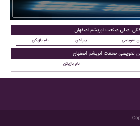
کنان اصلی صنعت ابريشم اصفهان
کن تعویضی
پیراهن
نام بازیکن
کن تعویضی صنعت ابريشم اصفهان
نام بازیکن
Cop