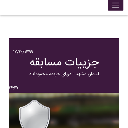
۱۲/۱۲/۱۳۹۹
جزییات مسابقه
آسمان مشهد - درياي حربده محمودآباد
۱۴:۳۰