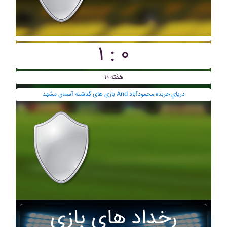
۱ : ۰
هفته ۱۰
بازی های گذشته آسمان مشهد And درياي حربده محمودآباد
رخداد های بازی