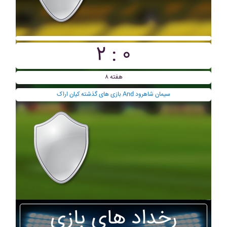
۲ : ۰
هفته ۸
بازی های گذشته کيان اراک And سيمان شاهرود
رخداد های بازی