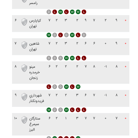
رامسر
۶
۷
۲
۳
۲
۹
۷
۲
۹
۰
کياپارس
تهران
۷
۷
۲
۳
۲
۶
۶
۰
۹
۰
شاهين
تهران
۸
۶
۲
۲
۲
۷
۸
-۱
۸
۰
مينو
خرمدره
زنجان
۹
۷
۲
۲
۳
۶
۷
-۱
۸
۰
شهرداري
فريدونکنار
۱۰
۶
۲
۱
۳
۷
۷
۰
۷
۰
ستارگان
سيمرغ
البرز