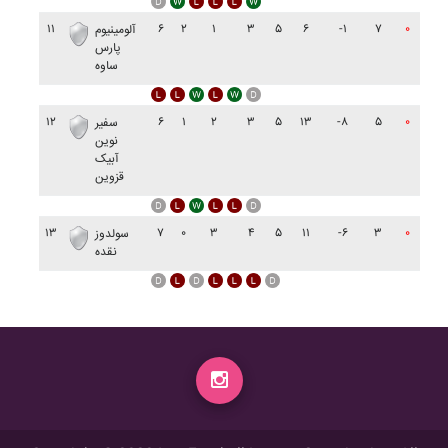
۱۱
۶
۲
۱
۳
۵
۶
-۱
۷
۰
آلومينيوم
پارس
ساوه
۱۲
۶
۱
۲
۳
۵
۱۳
-۸
۵
۰
سفير
نوين
آبيک
قزوين
۱۳
۷
۰
۳
۴
۵
۱۱
-۶
۳
۰
سولدوز
نقده