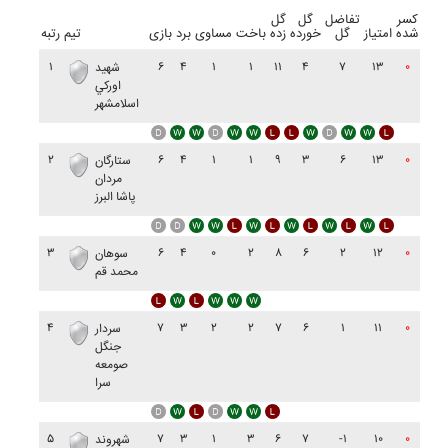
کسر
تفاضل
گل
گل
شده
امتیاز
گل
خورده
زده
باخت
مساوی
برد
بازی
تیم
رتبه
۱
۶
۴
۱
۱
۱۱
۴
۷
۱۳
۰
شهيد
اورکي
اسلامشهر
۲
۶
۴
۱
۱
۹
۳
۶
۱۳
۰
ستارگان
مردان
پاشا البرز
۳
۶
۴
۰
۲
۸
۶
۲
۱۲
۰
سوهان
محمد قم
۴
۷
۳
۲
۲
۷
۶
۱
۱۱
۰
سردار
جنگل
صومعه
سرا
۵
۷
۳
۱
۳
۶
۷
-۱
۱۰
۰
شهروند