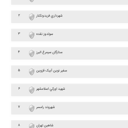
۲
شهرداري فريدونکنار
۳
سولدوز نقده
۴
ستارگان سيمرغ البرز
۵
سفير نوين آبيک قزوين
۶
شهيد اورکي اسلامشهر
۷
شهروند رامسر
۸
شاهين تهران