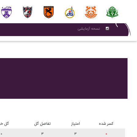
نسحه آزمایشی
کسر شده
امتیاز
تفاضل گل
گل خو
۰
۳
۳
۰