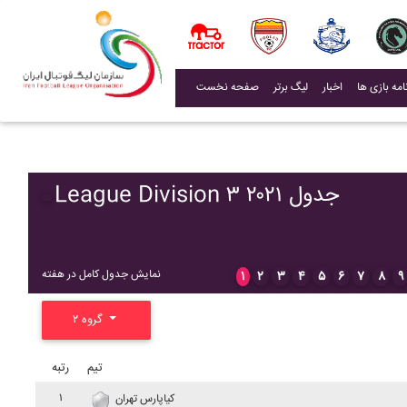
(current)
اخبار
لیگ برتر
صفحه نخست
League Division ۳ ۲۰۲۱ جدول
نمایش جدول کامل در هفته
۱
۲
۳
۴
۵
۶
۷
۸
۹
گروه ۲
تیم
رتبه
۱
کياپارس تهران