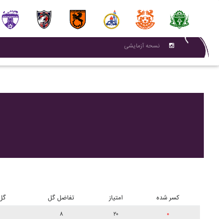
نسحه آزمایشی
کسر شده
امتیاز
تفاضل گل
گل
۸
۲۰
۰