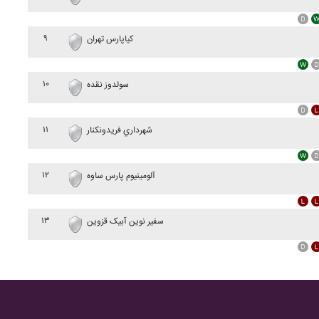
۹
کياپارس تهران
۱۰
سولدوز نقده
۱۱
شهرداري فريدونکنار
۱۲
آلومينيوم پارس ساوه
۱۳
سفير نوين آبيک قزوين