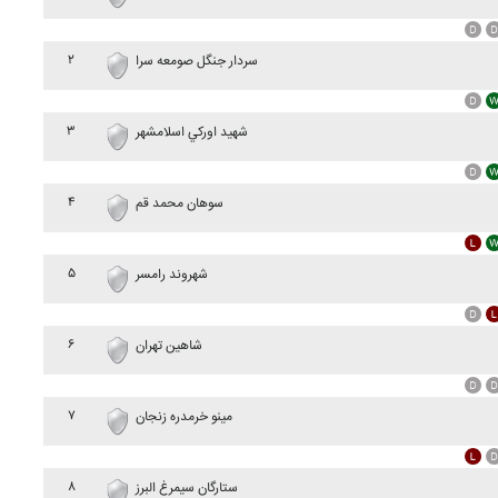
۲
سردار جنگل صومعه سرا
۳
شهيد اورکي اسلامشهر
۴
سوهان محمد قم
۵
شهروند رامسر
۶
شاهين تهران
۷
مينو خرمدره زنجان
۸
ستارگان سيمرغ البرز