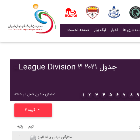
(current)
اخبار
لیگ برتر
صفحه نخست
League Division ۳ ۲۰۲۱ جدول
نمایش جدول کامل در هفته
۱
۲
۳
۴
۵
۶
۷
۸
۹
گروه ۲
تیم
رتبه
۱
ستارگان مردان پاشا البرز