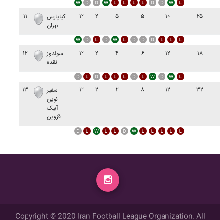
۱۱
۱۲
۲
۵
۵
۱۰
۲۵
کياپارس
تهران
۱۲
۱۲
۲
۴
۶
۱۲
۱۸
سولدوز
نقده
۱۳
۱۲
۲
۲
۸
۱۲
۳۲
سفير
نوين
آبيک
قزوين
Copyright © 2020 Iran Football League Organization. All