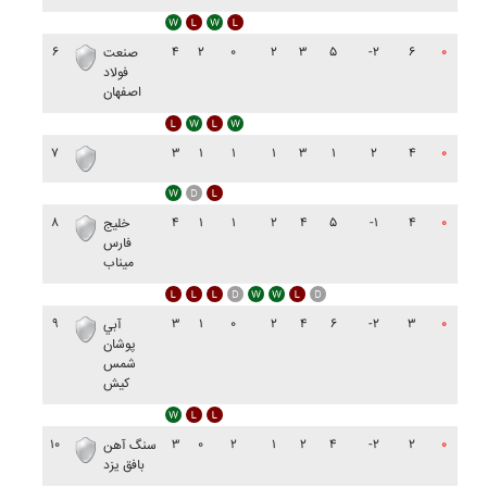
۶
۴
۲
۰
۲
۳
۵
-۲
۶
۰
صنعت
فولاد
اصفهان
۷
۳
۱
۱
۱
۳
۱
۲
۴
۰
۸
۴
۱
۱
۲
۴
۵
-۱
۴
۰
خليج
فارس
ميناب
۹
۳
۱
۰
۲
۴
۶
-۲
۳
۰
آبي
پوشان
شمس
کيش
۱۰
۳
۰
۲
۱
۲
۴
-۲
۲
۰
سنگ آهن
بافق يزد