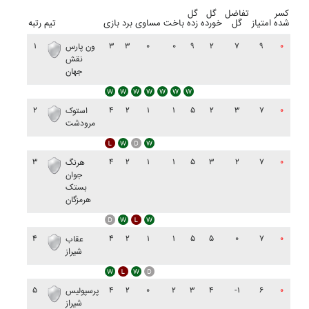
کسر
تفاضل
گل
گل
شده
امتیاز
گل
خورده
زده
باخت
مساوی
برد
بازی
تیم
رتبه
۱
۳
۳
۰
۰
۹
۲
۷
۹
۰
ون پارس
نقش
جهان
۲
۴
۲
۱
۱
۵
۲
۳
۷
۰
استوک
مرودشت
۳
۴
۲
۱
۱
۵
۳
۲
۷
۰
هرنگ
جوان
بستک
هرمزگان
۴
۴
۲
۱
۱
۵
۵
۰
۷
۰
عقاب
شيراز
۵
۴
۲
۰
۲
۳
۴
-۱
۶
۰
پرسپوليس
شيراز