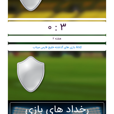
۰ : ۳
هفته ۲
بازی های گذشته خليج فارس ميناب And
رخداد های بازی