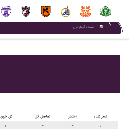
نسحه آزمایشی
کسر شده
امتیاز
تفاضل گل
گل خورد
۱
۳
۳
۰