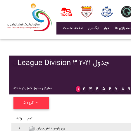
(current)
اخبار
لیگ برتر
صفحه نخست
League Division ۳ ۲۰۲۱ جدول
نمایش جدول کامل در هفته
۱
۲
۳
۴
۵
۶
۷
۸
۹
گروه ۵
تیم
رتبه
۱
ون پارس نقش جهان