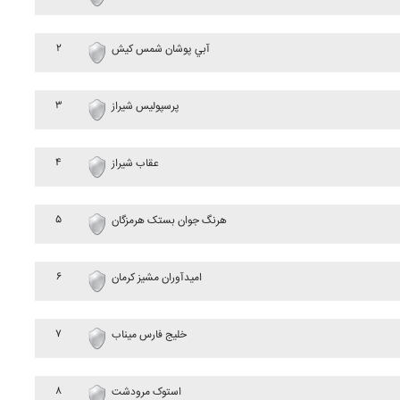
۲
آبي پوشان شمس کيش
۳
پرسپوليس شيراز
۴
عقاب شيراز
۵
هرنگ جوان بستک هرمزگان
۶
اميدآوران مشيز کرمان
۷
خليج فارس ميناب
۸
استوک مرودشت