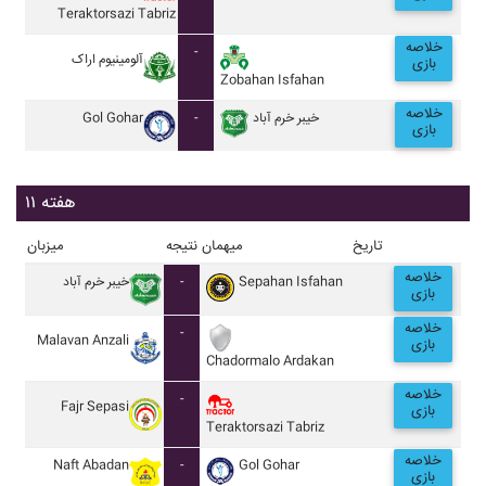
Teraktorsazi Tabriz
خلاصه
-
آلومينيوم اراک
بازی
Zobahan Isfahan
خلاصه
Gol Gohar
-
خيبر خرم آباد
بازی
هفته ۱۱
تاریخ
میهمان
نتیجه
میزبان
خلاصه
خيبر خرم آباد
-
Sepahan Isfahan
بازی
خلاصه
-
Malavan Anzali
بازی
Chadormalo Ardakan
خلاصه
-
Fajr Sepasi
بازی
Teraktorsazi Tabriz
خلاصه
Naft Abadan
-
Gol Gohar
بازی