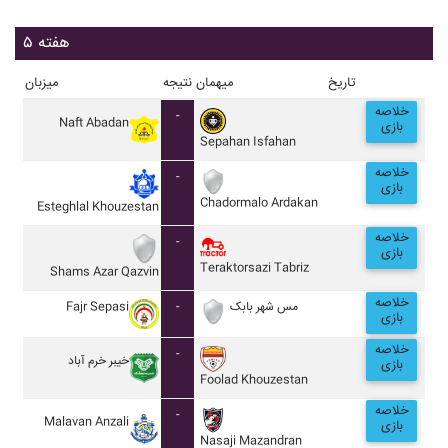
هفته ۵
تاریخ
میهمان
نتیجه
میزبان
خلاصه
-
Naft Abadan
بازی
Sepahan Isfahan
خلاصه
-
بازی
Chadormalo Ardakan
Esteghlal Khouzestan
خلاصه
-
بازی
Teraktorsazi Tabriz
Shams Azar Qazvin
خلاصه
Fajr Sepasi
-
مس شهر بابک
بازی
خلاصه
-
خيبر خرم آباد
بازی
Foolad Khouzestan
خلاصه
-
Malavan Anzali
بازی
Nasaji Mazandran