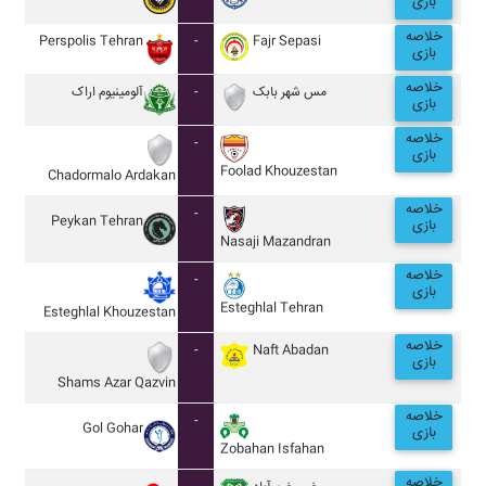
بازی
خلاصه
Perspolis Tehran
-
Fajr Sepasi
بازی
خلاصه
آلومينيوم اراک
-
مس شهر بابک
بازی
خلاصه
-
بازی
Foolad Khouzestan
Chadormalo Ardakan
خلاصه
-
Peykan Tehran
بازی
Nasaji Mazandran
خلاصه
-
بازی
Esteghlal Tehran
Esteghlal Khouzestan
خلاصه
-
Naft Abadan
بازی
Shams Azar Qazvin
خلاصه
-
Gol Gohar
بازی
Zobahan Isfahan
خلاصه