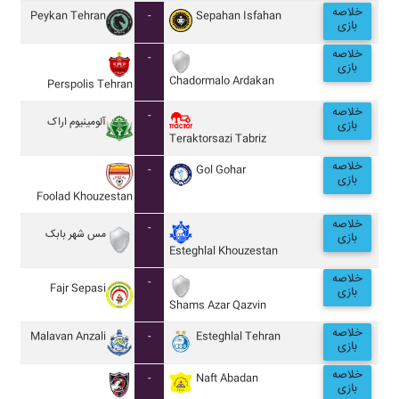
خلاصه
Peykan Tehran
-
Sepahan Isfahan
بازی
خلاصه
-
بازی
Chadormalo Ardakan
Perspolis Tehran
خلاصه
-
آلومينيوم اراک
بازی
Teraktorsazi Tabriz
خلاصه
-
Gol Gohar
بازی
Foolad Khouzestan
خلاصه
-
مس شهر بابک
بازی
Esteghlal Khouzestan
خلاصه
-
Fajr Sepasi
بازی
Shams Azar Qazvin
خلاصه
Malavan Anzali
-
Esteghlal Tehran
بازی
خلاصه
-
Naft Abadan
بازی