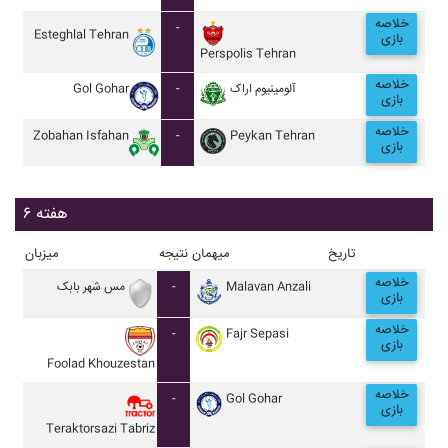
خلاصه
-
Esteghlal Tehran
بازی
Perspolis Tehran
خلاصه
Gol Gohar
-
آلومينيوم اراک
بازی
خلاصه
Zobahan Isfahan
-
Peykan Tehran
بازی
هفته ۶
تاریخ
میهمان
نتیجه
میزبان
خلاصه
مس شهر بابک
-
Malavan Anzali
بازی
خلاصه
-
Fajr Sepasi
بازی
Foolad Khouzestan
خلاصه
-
Gol Gohar
بازی
Teraktorsazi Tabriz