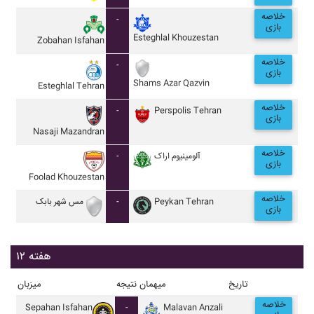
خلاصه
-
بازی
Esteghlal Khouzestan
Zobahan Isfahan
خلاصه
-
بازی
Shams Azar Qazvin
Esteghlal Tehran
خلاصه
-
Perspolis Tehran
بازی
Nasaji Mazandran
خلاصه
-
آلومينيوم اراک
بازی
Foolad Khouzestan
خلاصه
مس شهر بابک
-
Peykan Tehran
بازی
هفته ۱۲
تاریخ
میهمان
نتیجه
میزبان
خلاصه
Sepahan Isfahan
-
Malavan Anzali