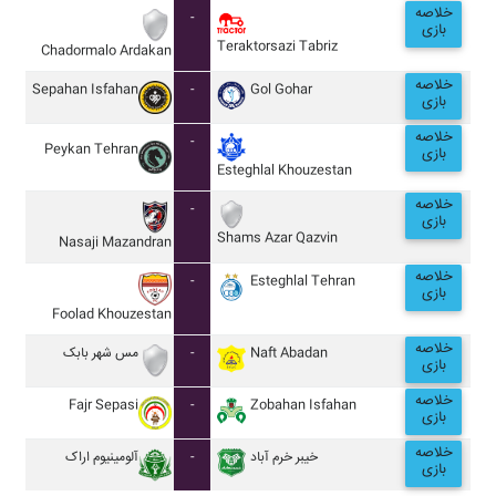
خلاصه
-
بازی
Teraktorsazi Tabriz
Chadormalo Ardakan
خلاصه
Sepahan Isfahan
-
Gol Gohar
بازی
خلاصه
-
Peykan Tehran
بازی
Esteghlal Khouzestan
خلاصه
-
بازی
Shams Azar Qazvin
Nasaji Mazandran
خلاصه
-
Esteghlal Tehran
بازی
Foolad Khouzestan
خلاصه
مس شهر بابک
-
Naft Abadan
بازی
خلاصه
Fajr Sepasi
-
Zobahan Isfahan
بازی
خلاصه
آلومينيوم اراک
-
خيبر خرم آباد
بازی