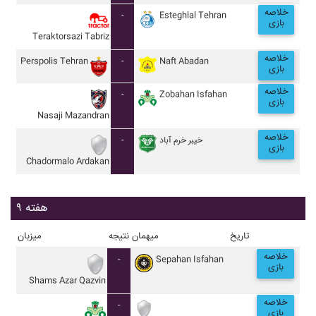
خلاصه
-
Esteghlal Tehran
بازی
Teraktorsazi Tabriz
خلاصه
Perspolis Tehran
-
Naft Abadan
بازی
خلاصه
-
Zobahan Isfahan
بازی
Nasaji Mazandran
خلاصه
-
خيبر خرم آباد
بازی
Chadormalo Ardakan
هفته ۹
تاریخ
میهمان
نتیجه
میزبان
خلاصه
-
Sepahan Isfahan
بازی
Shams Azar Qazvin
خلاصه
-
بازی