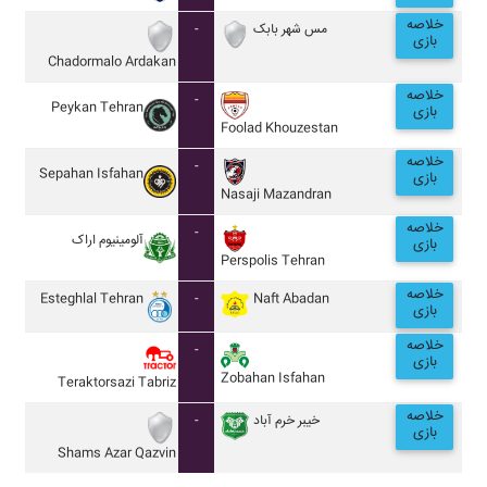
خلاصه
-
مس شهر بابک
بازی
Chadormalo Ardakan
خلاصه
-
Peykan Tehran
بازی
Foolad Khouzestan
خلاصه
-
Sepahan Isfahan
بازی
Nasaji Mazandran
خلاصه
-
آلومينيوم اراک
بازی
Perspolis Tehran
خلاصه
Esteghlal Tehran
-
Naft Abadan
بازی
خلاصه
-
بازی
Zobahan Isfahan
Teraktorsazi Tabriz
خلاصه
-
خيبر خرم آباد
بازی
Shams Azar Qazvin