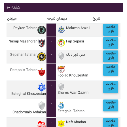
هفته ۱۰
تاریخ
میهمان
نتیجه
میزبان
خلاصه
Peykan Tehran
-
Malavan Anzali
بازی
خلاصه
Nasaji Mazandran
-
Fajr Sepasi
بازی
خلاصه
Sepahan Isfahan
-
مس شهر بابک
بازی
خلاصه
-
Perspolis Tehran
بازی
Foolad Khouzestan
خلاصه
-
بازی
Shams Azar Qazvin
Esteghlal Khouzestan
خلاصه
-
بازی
Esteghlal Tehran
Chadormalo Ardakan
خلاصه
-
Naft Abadan
بازی