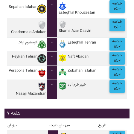
خلاصه
-
Sepahan Isfahan
بازی
Esteghlal Khouzestan
خلاصه
-
بازی
Shams Azar Qazvin
Chadormalo Ardakan
خلاصه
آلومينيوم اراک
-
Esteghlal Tehran
بازی
خلاصه
Peykan Tehran
-
Naft Abadan
بازی
خلاصه
Perspolis Tehran
-
Zobahan Isfahan
بازی
خلاصه
-
خيبر خرم آباد
بازی
Nasaji Mazandran
هفته ۷
تاریخ
میهمان
نتیجه
میزبان