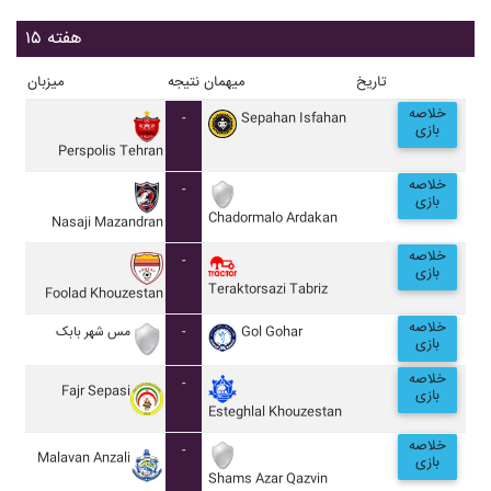
هفته ۱۵
تاریخ
میهمان
نتیجه
میزبان
خلاصه
-
Sepahan Isfahan
بازی
Perspolis Tehran
خلاصه
-
بازی
Chadormalo Ardakan
Nasaji Mazandran
خلاصه
-
بازی
Teraktorsazi Tabriz
Foolad Khouzestan
خلاصه
مس شهر بابک
-
Gol Gohar
بازی
خلاصه
-
Fajr Sepasi
بازی
Esteghlal Khouzestan
خلاصه
-
Malavan Anzali
بازی
Shams Azar Qazvin