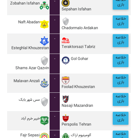
خلاصه
-
Zobahan Isfahan
بازی
Sepahan Isfahan
خلاصه
-
Naft Abadan
بازی
Chadormalo Ardakan
خلاصه
-
بازی
Teraktorsazi Tabriz
Esteghlal Khouzestan
خلاصه
-
Gol Gohar
بازی
Shams Azar Qazvin
خلاصه
-
Malavan Anzali
بازی
Foolad Khouzestan
خلاصه
-
مس شهر بابک
بازی
Nasaji Mazandran
خلاصه
-
خيبر خرم آباد
بازی
Perspolis Tehran
خلاصه
Fajr Sepasi
-
آلومينيوم اراک