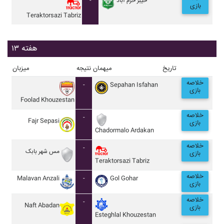
-
خيبر خرم آباد
بازی
Teraktorsazi Tabriz
هفته ۱۳
تاریخ
میهمان
نتیجه
میزبان
خلاصه
-
Sepahan Isfahan
بازی
Foolad Khouzestan
خلاصه
-
Fajr Sepasi
بازی
Chadormalo Ardakan
خلاصه
-
مس شهر بابک
بازی
Teraktorsazi Tabriz
خلاصه
Malavan Anzali
-
Gol Gohar
بازی
خلاصه
-
Naft Abadan
بازی
Esteghlal Khouzestan