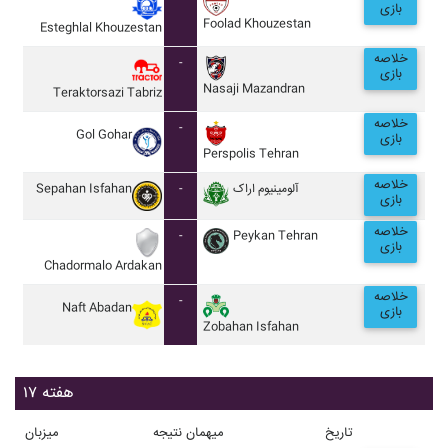
بازی
Foolad Khouzestan
Esteghlal Khouzestan
خلاصه
-
بازی
Nasaji Mazandran
Teraktorsazi Tabriz
خلاصه
-
Gol Gohar
بازی
Perspolis Tehran
خلاصه
Sepahan Isfahan
-
آلومينيوم اراک
بازی
خلاصه
-
Peykan Tehran
بازی
Chadormalo Ardakan
خلاصه
-
Naft Abadan
بازی
Zobahan Isfahan
هفته ۱۷
تاریخ
میهمان
نتیجه
میزبان