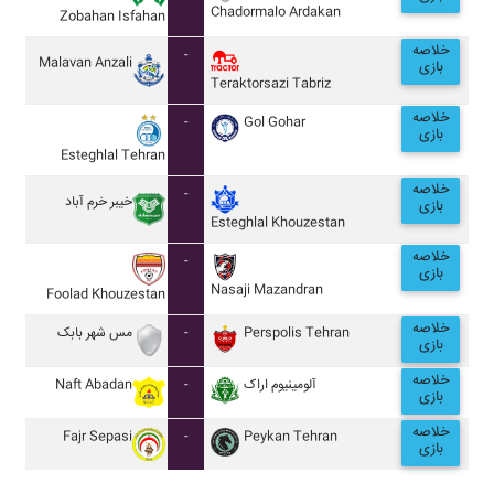
Chadormalo Ardakan
Zobahan Isfahan
خلاصه
-
Malavan Anzali
بازی
Teraktorsazi Tabriz
خلاصه
-
Gol Gohar
بازی
Esteghlal Tehran
خلاصه
-
خيبر خرم آباد
بازی
Esteghlal Khouzestan
خلاصه
-
بازی
Nasaji Mazandran
Foolad Khouzestan
خلاصه
مس شهر بابک
-
Perspolis Tehran
بازی
خلاصه
Naft Abadan
-
آلومينيوم اراک
بازی
خلاصه
Fajr Sepasi
-
Peykan Tehran
بازی