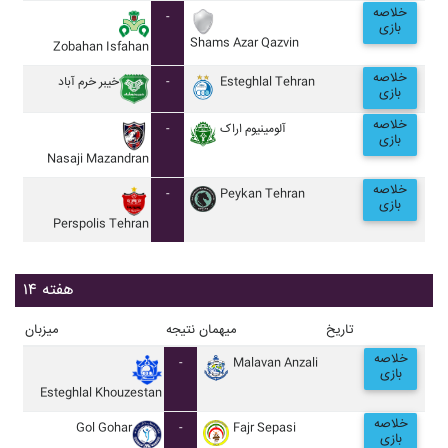
خلاصه
-
بازی
Shams Azar Qazvin
Zobahan Isfahan
خلاصه
خيبر خرم آباد
-
Esteghlal Tehran
بازی
خلاصه
-
آلومينيوم اراک
بازی
Nasaji Mazandran
خلاصه
-
Peykan Tehran
بازی
Perspolis Tehran
هفته ۱۴
تاریخ
میهمان
نتیجه
میزبان
خلاصه
-
Malavan Anzali
بازی
Esteghlal Khouzestan
خلاصه
Gol Gohar
-
Fajr Sepasi
بازی