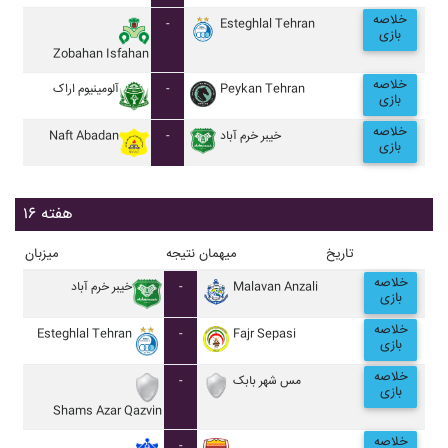
خلاصه
-
Esteghlal Tehran
بازی
Zobahan Isfahan
خلاصه
آلومينيوم اراک
-
Peykan Tehran
بازی
خلاصه
Naft Abadan
-
خيبر خرم آباد
بازی
هفته ۱۶
تاریخ
میهمان
نتیجه
میزبان
خلاصه
خيبر خرم آباد
-
Malavan Anzali
بازی
خلاصه
Esteghlal Tehran
-
Fajr Sepasi
بازی
خلاصه
-
مس شهر بابک
بازی
Shams Azar Qazvin
خلاصه
-