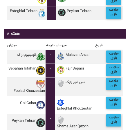
بازی
خلاصه
Esteghlal Tehran
-
Peykan Tehran
بازی
هفته ۸
تاریخ
میهمان
نتیجه
میزبان
خلاصه
آلومينيوم اراک
-
Malavan Anzali
بازی
خلاصه
Sepahan Isfahan
-
Fajr Sepasi
بازی
خلاصه
-
مس شهر بابک
بازی
Foolad Khouzestan
خلاصه
-
Gol Gohar
بازی
Esteghlal Khouzestan
خلاصه
-
Peykan Tehran
بازی
Shams Azar Qazvin