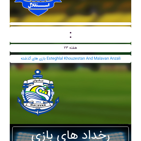
:
هفته ۲۳
بازی های گذشته Esteghlal Khouzestan And Malavan Anzali
رخداد های بازی