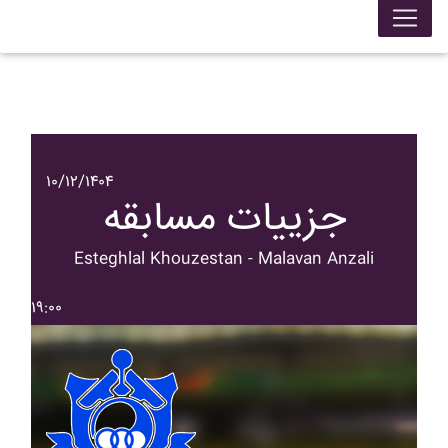
۱۰/۱۲/۱۴۰۴
جزییات مسابقه
Esteghlal Khouzestan - Malavan Anzali
۱۹:۰۰