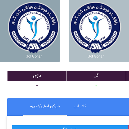
Gol Gohar
Gol Gohar
گل
بازی
۰
۰
کادر فنی
بازیکن اصلی/ذخیره