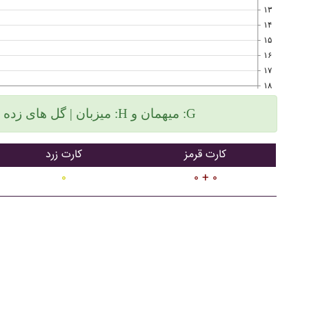
۱۳
۱۴
۱۵
۱۶
۱۷
۱۸
میزبان | گل های زده سمت چپ و گلهای خورده سمت راست :H میهمان و :G
کارت قرمز
کارت زرد
۰
۰ + ۰