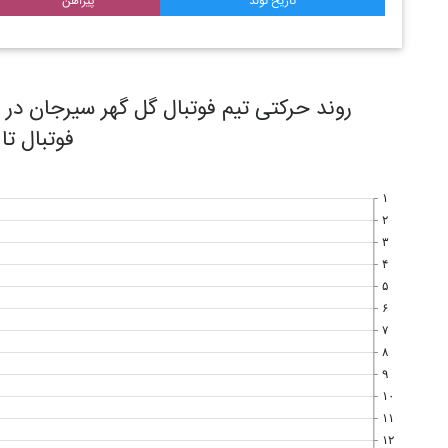
تاریخ تولد
پیراهن
فوتبال تا
۱
۲
۳
۴
۵
۶
۷
۸
۹
۱۰
۱۱
۱۲