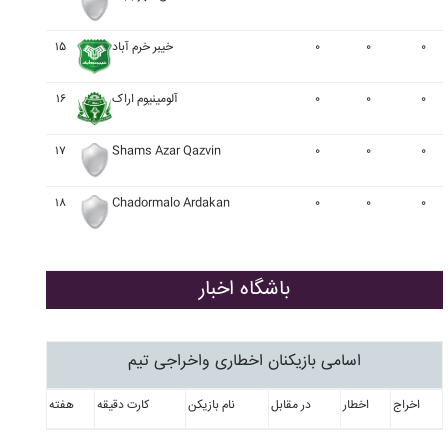
۰
۰
۰
خيبر خرم آباد
۱۵
۰
۰
۰
آلومينيوم اراک
۱۶
۱۷
Shams Azar Qazvin
۰
۰
۰
۱۸
Chadormalo Ardakan
۰
۰
۰
باشگاه اخبار
اسامی بازیکنان اخطاری واخراجی تیم
اخراج
اخطار
در مقابل
نام بازیکن
کارت دقیقه
هفته