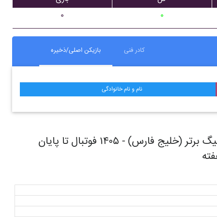
۰
۰
کادر فنی
بازیکن اصلی/ذخیره
نام و نام خانوادگی
روند حرکتی تیم فوتبال در طول مسابقات ليگ برتر (خليج فارس) - ۱۴۰۵ فوتبال تا پایان
ته