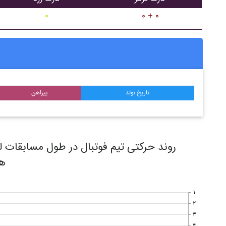
۰
۰ + ۰
تاریخ تولد
پیراهن
هف
۱
۲
۳
۴