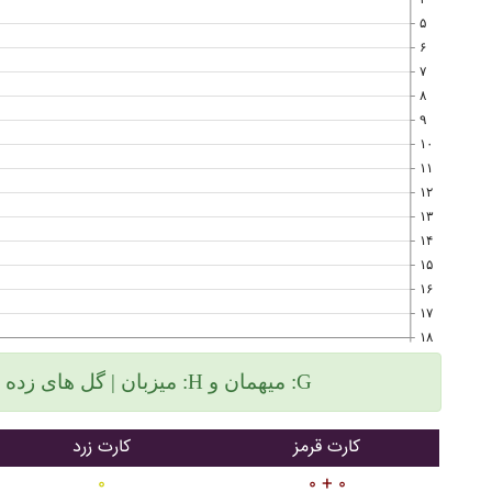
۵
۶
۷
۸
۹
۱۰
۱۱
۱۲
۱۳
۱۴
۱۵
۱۶
۱۷
۱۸
میزبان | گل های زده سمت چپ و گلهای خورده سمت راست :H میهمان و :G
کارت قرمز
کارت زرد
۰
۰ + ۰