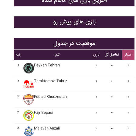
آخرین بازی های انجام شده
بازی های پیش رو
موقعیت در جدول
امتیاز
تفاضل گل
بازی
تیم
رتبه
۱
Peykan Tehran
۰
۰
۰
۲
Teraktorsazi Tabriz
۰
۰
۰
۳
Foolad Khouzestan
۰
۰
۰
۴
Fajr Sepasi
۰
۰
۰
۵
Malavan Anzali
۰
۰
۰