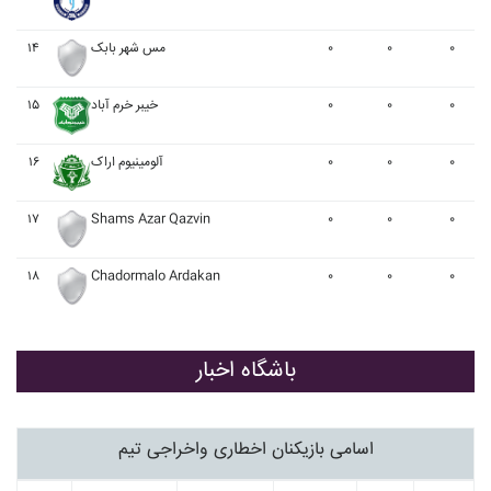
۱۴
مس شهر بابک
۰
۰
۰
۱۵
خيبر خرم آباد
۰
۰
۰
۱۶
آلومينيوم اراک
۰
۰
۰
۱۷
Shams Azar Qazvin
۰
۰
۰
۱۸
Chadormalo Ardakan
۰
۰
۰
باشگاه اخبار
اسامی بازیکنان اخطاری واخراجی تیم