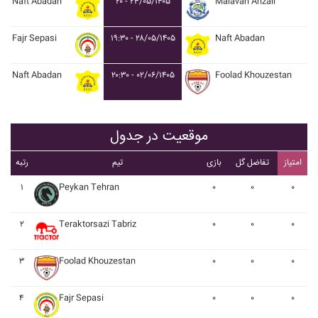
Naft Abadan
۲۰ - ۲۴/۰۵/۱۴۰۵
Malavan Anzali
Fajr Sepasi
۱۹:۳۰ - ۲۸/۰۵/۱۴۰۵
Naft Abadan
Naft Abadan
۲۰:۳۰ - ۰۲/۰۶/۱۴۰۵
Foolad Khouzestan
موقعیت در جدول
امتیاز
تفاضل گل
بازی
تیم
رتبه
۱
Peykan Tehran
۰
۰
۰
۲
Teraktorsazi Tabriz
۰
۰
۰
۳
Foolad Khouzestan
۰
۰
۰
۴
Fajr Sepasi
۰
۰
۰