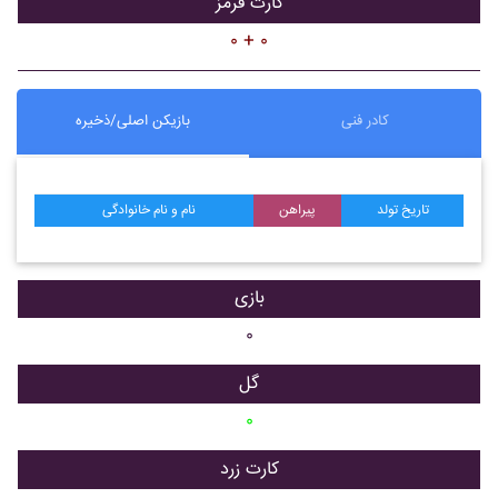
کارت قرمز
۰ + ۰
کادر فنی
بازیکن اصلی/ذخیره
تاریخ تولد
پیراهن
نام و نام خانوادگی
بازی
۰
گل
۰
کارت زرد