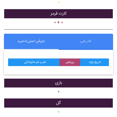
۰
کارت قرمز
۰ + ۰
کادر فنی
بازیکن اصلی/ذخیره
تاریخ تولد
پیراهن
نام و نام خانوادگی
بازی
۰
گل
۰