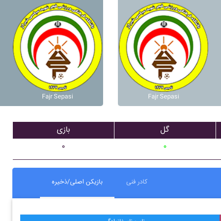
Fajr Sepasi
Fajr Sepasi
گل
بازی
۰
۰
کادر فنی
بازیکن اصلی/ذخیره