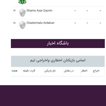
۱۷
Shams Azar Qazvin
۰
۰
۰
۱۸
Chadormalo Ardakan
۰
۰
۰
باشگاه اخبار
اسامی بازیکنان اخطاری واخراجی تیم
اخراج
اخطار
در مقابل
نام بازیکن
کارت دقیقه
هفته