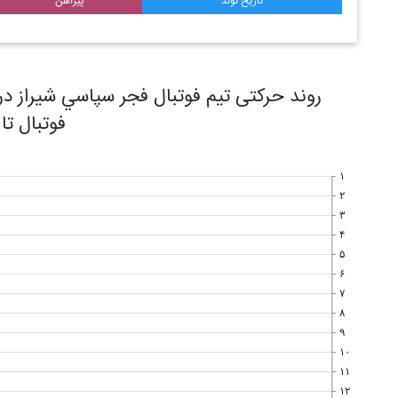
تاریخ تولد
پیراهن
فوتبال تا
۱
۲
۳
۴
۵
۶
۷
۸
۹
۱۰
۱۱
۱۲