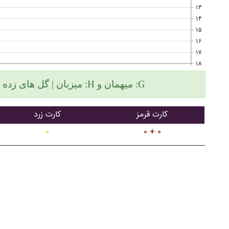
۱۳
۱۴
۱۵
۱۶
۱۷
۱۸
میزبان | گل های زده سمت چپ و گلهای خورده سمت راست :H میهمان و :G
کارت قرمز
کارت زرد
۰
۰ + ۰