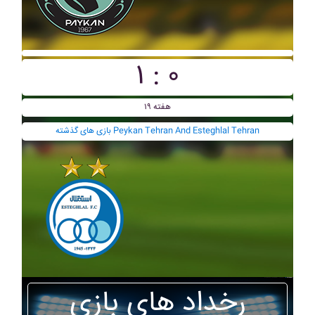
۱ : ۰
هفته ۱۹
بازی های گذشته Peykan Tehran And Esteghlal Tehran
رخداد های بازی