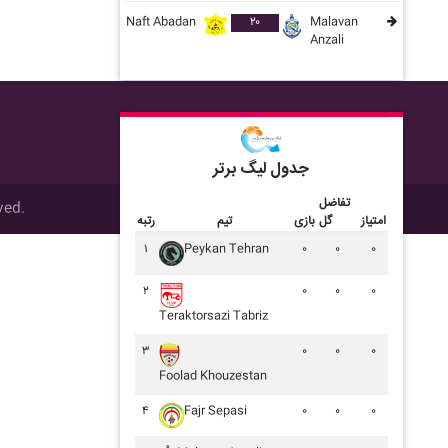
Naft Abadan
۲۰
Malavan
Anzali
جدول لیگ برتر
تفاضل
ved.
امتیاز
گل
بازی
تیم
رتبه
۱
Peykan Tehran
۰
۰
۰
تمام
۲
۰
۰
۰
Teraktorsazi Tabriz
۳
۰
۰
۰
Foolad Khouzestan
۴
Fajr Sepasi
۰
۰
۰