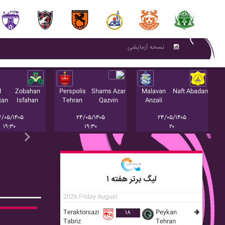
نسحه آزمایشی
d
Zobahan
Perspolis
Shams Azar
Malavan
Naft Abadan
tan
Isfahan
Tehran
Qazvin
Anzali
۴/۰۵/۱۴۰۵
۲۴/۰۵/۱۴۰۵
۲۴/۰۵/۱۴۰۵
۱۹:۳۰
۱۹:۳۰
۲۰
Next
لیگ برتر هفته ۱
2026 Friday August
Teraktorsazi
۱۸
Peykan
Tabriz
Tehran