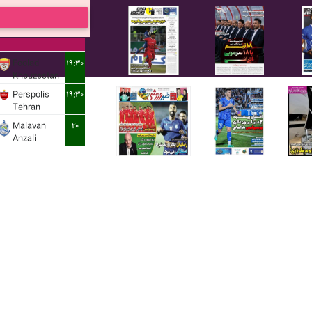
Foolad
۱۹:۳۰
Khouzestan
Perspolis
۱۹:۳۰
Tehran
Malavan
۲۰
Anzali