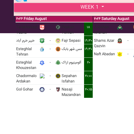
WEEK 1
۲۰۲۶ Friday August
۲۰۲۶ Saturday August
Teraktorsazi
-
Peykan
۱۸
Zobahan
-
Tabriz
Tehran
Isfahan
خيبر خرم آباد
-
Fajr Sepasi
۱۹:۳۰
Shams Azar
-
Qazvin
Esteghlal
-
مس شهر بابک
۱۹:۳۰
Naft Abadan
-
Tehran
Esteghlal
-
آلومينيوم اراک
۲۰
Khouzestan
Chadormalo
-
Sepahan
۲۰:۰۰
Ardakan
Isfahan
Gol Gohar
-
Nasaji
۲۰:۱۵
Mazandran