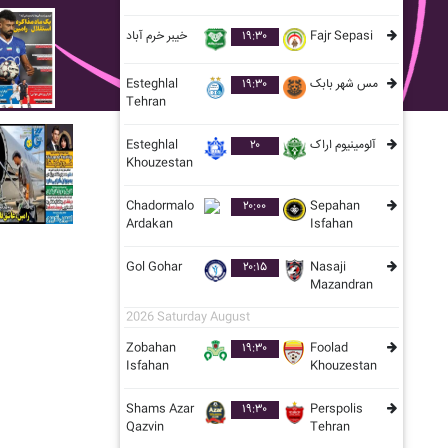
خيبر خرم آباد
۱۹:۳۰
Fajr Sepasi
Esteghlal
۱۹:۳۰
مس شهر بابک
Tehran
Esteghlal
۲۰
آلومينيوم اراک
Khouzestan
Chadormalo
۲۰:۰۰
Sepahan
Ardakan
Isfahan
Gol Gohar
۲۰:۱۵
Nasaji
Mazandran
2026 Saturday August
Zobahan
۱۹:۳۰
Foolad
Isfahan
Khouzestan
Shams Azar
۱۹:۳۰
Perspolis
Qazvin
Tehran