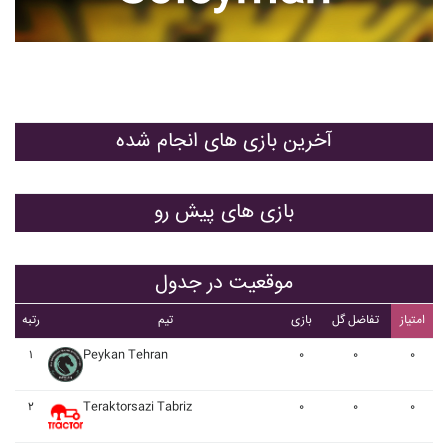
آخرین بازی های انجام شده
بازی های پیش رو
موقعیت در جدول
امتیاز
تفاضل گل
بازی
تیم
رتبه
۱
Peykan Tehran
۰
۰
۰
۲
Teraktorsazi Tabriz
۰
۰
۰