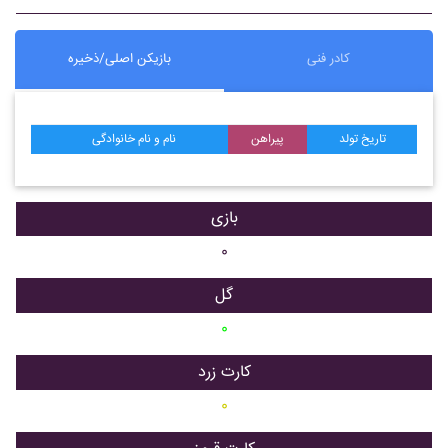
کادر فنی
بازیکن اصلی/ذخیره
تاریخ تولد
پیراهن
نام و نام خانوادگی
بازی
۰
گل
۰
کارت زرد
۰