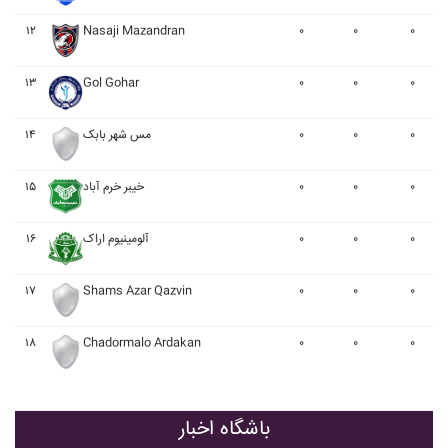
۱۲
Nasaji Mazandran
۰
۰
۰
۱۳
Gol Gohar
۰
۰
۰
۰
۰
۰
مس شهر بابک
۱۴
۰
۰
۰
خيبر خرم آباد
۱۵
۰
۰
۰
آلومينيوم اراک
۱۶
۱۷
Shams Azar Qazvin
۰
۰
۰
۱۸
Chadormalo Ardakan
۰
۰
۰
باشگاه اخبار