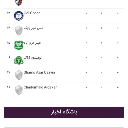
۱۳
Gol Gohar
۰
۰
۰
۱۴
مس شهر بابک
۰
۰
۰
۱۵
خيبر خرم آباد
۰
۰
۰
۱۶
آلومينيوم اراک
۰
۰
۰
۱۷
Shams Azar Qazvin
۰
۰
۰
۱۸
Chadormalo Ardakan
۰
۰
۰
باشگاه اخبار