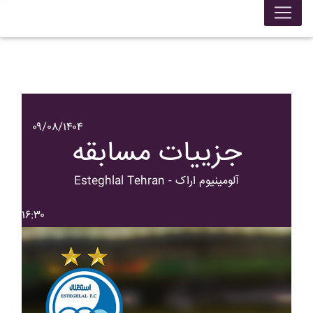
۰۹/۰۸/۱۴۰۴
جزییات مسابقه
Esteghlal Tehran - آلومينيوم اراک
۱۶:۳۰