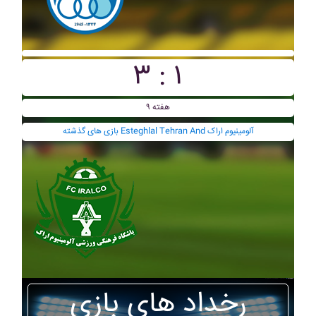
۳ : ۱
هفته ۹
بازی های گذشته Esteghlal Tehran And آلومينيوم اراک
رخداد های بازی