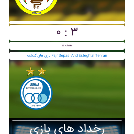
۰ : ۳
هفته ۸
بازی های گذشته Fajr Sepasi And Esteghlal Tehran
رخداد های بازی