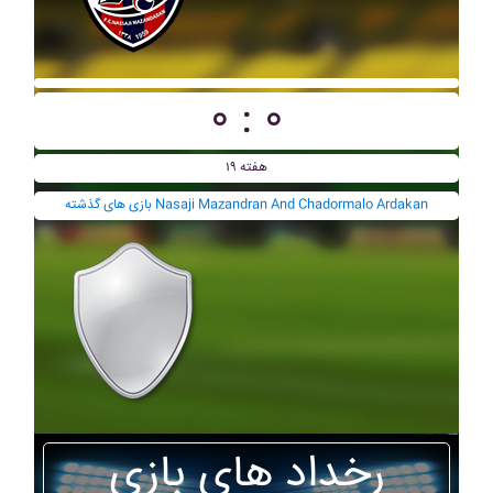
۰ : ۰
هفته ۱۹
بازی های گذشته Nasaji Mazandran And Chadormalo Ardakan
رخداد های بازی