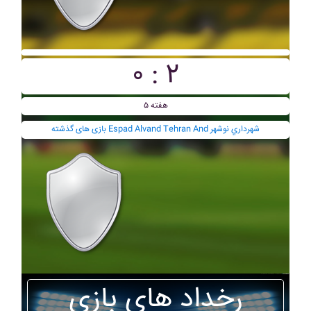
۰ : ۲
هفته ۵
بازی های گذشته Espad Alvand Tehran And شهرداري نوشهر
رخداد های بازی