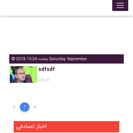
ساعت 15:24 2018 Saturday September
sdfsdf
sdfsdf
«
1
»
اخبار تصادفی