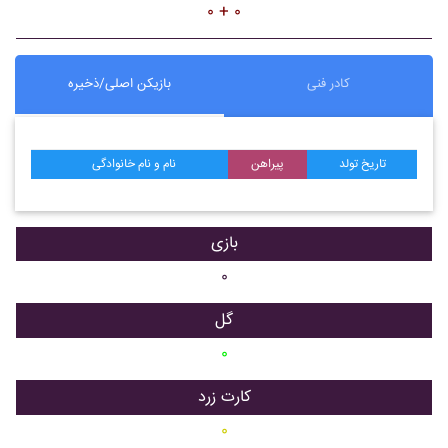
۰ + ۰
کادر فنی
بازیکن اصلی/ذخیره
تاریخ تولد
پیراهن
نام و نام خانوادگی
بازی
۰
گل
۰
کارت زرد
۰