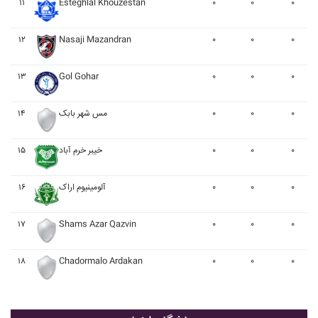
۱۱
Esteghlal Khouzestan
۰
۰
۰
۱۲
Nasaji Mazandran
۰
۰
۰
۱۳
Gol Gohar
۰
۰
۰
۱۴
مس شهر بابک
۰
۰
۰
۱۵
خيبر خرم آباد
۰
۰
۰
۱۶
آلومينيوم اراک
۰
۰
۰
۱۷
Shams Azar Qazvin
۰
۰
۰
۱۸
Chadormalo Ardakan
۰
۰
۰