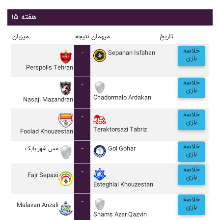
هفته ۱۵
تاریخ
میهمان
نتیجه
میزبان
خلاصه
-
Sepahan Isfahan
بازی
Perspolis Tehran
خلاصه
-
بازی
Chadormalo Ardakan
Nasaji Mazandran
خلاصه
-
بازی
Teraktorsazi Tabriz
Foolad Khouzestan
خلاصه
مس شهر بابک
-
Gol Gohar
بازی
خلاصه
-
Fajr Sepasi
بازی
Esteghlal Khouzestan
خلاصه
-
Malavan Anzali
بازی
Shams Azar Qazvin