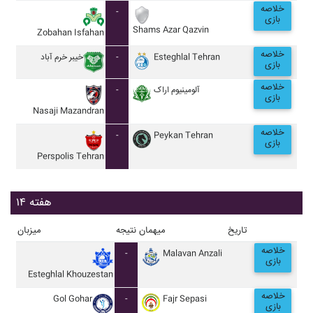
خلاصه
-
بازی
Shams Azar Qazvin
Zobahan Isfahan
خلاصه
خيبر خرم آباد
-
Esteghlal Tehran
بازی
خلاصه
-
آلومينيوم اراک
بازی
Nasaji Mazandran
خلاصه
-
Peykan Tehran
بازی
Perspolis Tehran
هفته ۱۴
تاریخ
میهمان
نتیجه
میزبان
خلاصه
-
Malavan Anzali
بازی
Esteghlal Khouzestan
خلاصه
Gol Gohar
-
Fajr Sepasi
بازی