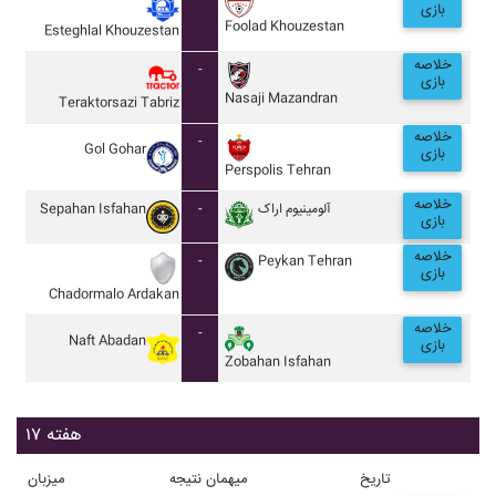
بازی
Foolad Khouzestan
Esteghlal Khouzestan
خلاصه
-
بازی
Nasaji Mazandran
Teraktorsazi Tabriz
خلاصه
-
Gol Gohar
بازی
Perspolis Tehran
خلاصه
Sepahan Isfahan
-
آلومينيوم اراک
بازی
خلاصه
-
Peykan Tehran
بازی
Chadormalo Ardakan
خلاصه
-
Naft Abadan
بازی
Zobahan Isfahan
هفته ۱۷
تاریخ
میهمان
نتیجه
میزبان