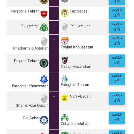
بازی
خلاصه
Perspolis Tehran
-
Fajr Sepasi
بازی
خلاصه
آلومينيوم اراک
-
مس شهر بابک
بازی
خلاصه
-
بازی
Foolad Khouzestan
Chadormalo Ardakan
خلاصه
-
Peykan Tehran
بازی
Nasaji Mazandran
خلاصه
-
بازی
Esteghlal Tehran
Esteghlal Khouzestan
خلاصه
-
Naft Abadan
بازی
Shams Azar Qazvin
خلاصه
-
Gol Gohar
بازی
Zobahan Isfahan
خلاصه