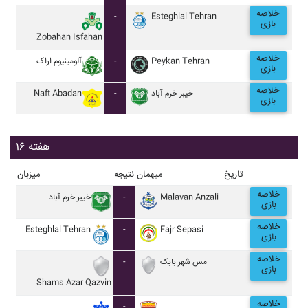
خلاصه
-
Esteghlal Tehran
بازی
Zobahan Isfahan
خلاصه
آلومينيوم اراک
-
Peykan Tehran
بازی
خلاصه
Naft Abadan
-
خيبر خرم آباد
بازی
هفته ۱۶
تاریخ
میهمان
نتیجه
میزبان
خلاصه
خيبر خرم آباد
-
Malavan Anzali
بازی
خلاصه
Esteghlal Tehran
-
Fajr Sepasi
بازی
خلاصه
-
مس شهر بابک
بازی
Shams Azar Qazvin
خلاصه
-