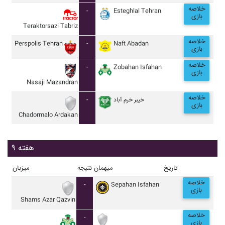
خلاصه
-
Esteghlal Tehran
بازی
Teraktorsazi Tabriz
خلاصه
Perspolis Tehran
-
Naft Abadan
بازی
خلاصه
-
Zobahan Isfahan
بازی
Nasaji Mazandran
خلاصه
-
خيبر خرم آباد
بازی
Chadormalo Ardakan
هفته ۹
تاریخ
میهمان
نتیجه
میزبان
خلاصه
-
Sepahan Isfahan
بازی
Shams Azar Qazvin
خلاصه
-
بازی