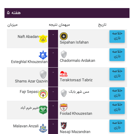
هفته ۵
تاریخ
میهمان
نتیجه
میزبان
خلاصه
-
Naft Abadan
بازی
Sepahan Isfahan
خلاصه
-
بازی
Chadormalo Ardakan
Esteghlal Khouzestan
خلاصه
-
بازی
Teraktorsazi Tabriz
Shams Azar Qazvin
خلاصه
Fajr Sepasi
-
مس شهر بابک
بازی
خلاصه
-
خيبر خرم آباد
بازی
Foolad Khouzestan
خلاصه
-
Malavan Anzali
بازی
Nasaji Mazandran