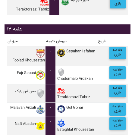
-
خيبر خرم آباد
بازی
Teraktorsazi Tabriz
هفته ۱۳
تاریخ
میهمان
نتیجه
میزبان
خلاصه
-
Sepahan Isfahan
بازی
Foolad Khouzestan
خلاصه
-
Fajr Sepasi
بازی
Chadormalo Ardakan
خلاصه
-
مس شهر بابک
بازی
Teraktorsazi Tabriz
خلاصه
Malavan Anzali
-
Gol Gohar
بازی
خلاصه
-
Naft Abadan
بازی
Esteghlal Khouzestan