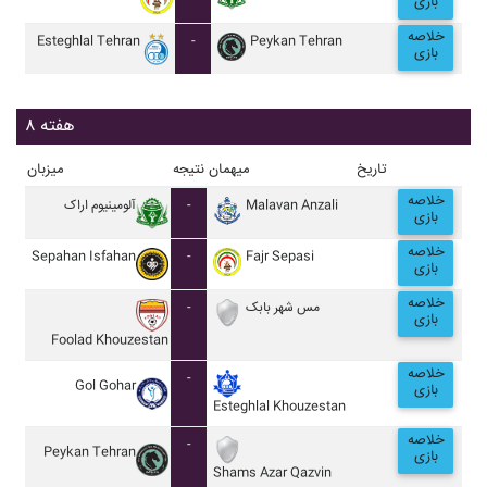
بازی
خلاصه
Esteghlal Tehran
-
Peykan Tehran
بازی
هفته ۸
تاریخ
میهمان
نتیجه
میزبان
خلاصه
آلومينيوم اراک
-
Malavan Anzali
بازی
خلاصه
Sepahan Isfahan
-
Fajr Sepasi
بازی
خلاصه
-
مس شهر بابک
بازی
Foolad Khouzestan
خلاصه
-
Gol Gohar
بازی
Esteghlal Khouzestan
خلاصه
-
Peykan Tehran
بازی
Shams Azar Qazvin