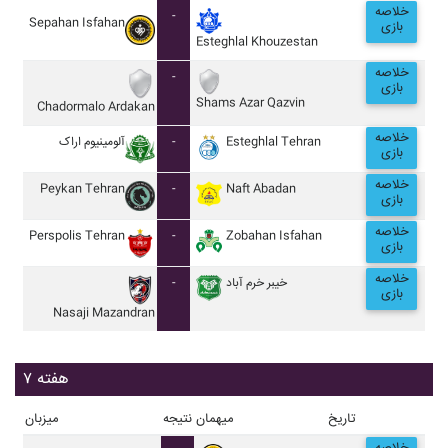
خلاصه
-
Sepahan Isfahan
بازی
Esteghlal Khouzestan
خلاصه
-
بازی
Shams Azar Qazvin
Chadormalo Ardakan
خلاصه
آلومينيوم اراک
-
Esteghlal Tehran
بازی
خلاصه
Peykan Tehran
-
Naft Abadan
بازی
خلاصه
Perspolis Tehran
-
Zobahan Isfahan
بازی
خلاصه
-
خيبر خرم آباد
بازی
Nasaji Mazandran
هفته ۷
تاریخ
میهمان
نتیجه
میزبان