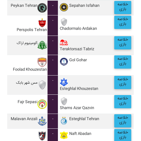
خلاصه
Peykan Tehran
-
Sepahan Isfahan
بازی
خلاصه
-
بازی
Chadormalo Ardakan
Perspolis Tehran
خلاصه
-
آلومينيوم اراک
بازی
Teraktorsazi Tabriz
خلاصه
-
Gol Gohar
بازی
Foolad Khouzestan
خلاصه
-
مس شهر بابک
بازی
Esteghlal Khouzestan
خلاصه
-
Fajr Sepasi
بازی
Shams Azar Qazvin
خلاصه
Malavan Anzali
-
Esteghlal Tehran
بازی
خلاصه
-
Naft Abadan
بازی