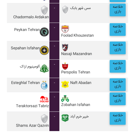
خلاصه
-
مس شهر بابک
بازی
Chadormalo Ardakan
خلاصه
-
Peykan Tehran
بازی
Foolad Khouzestan
خلاصه
-
Sepahan Isfahan
بازی
Nasaji Mazandran
خلاصه
-
آلومينيوم اراک
بازی
Perspolis Tehran
خلاصه
Esteghlal Tehran
-
Naft Abadan
بازی
خلاصه
-
بازی
Zobahan Isfahan
Teraktorsazi Tabriz
خلاصه
-
خيبر خرم آباد
بازی
Shams Azar Qazvin