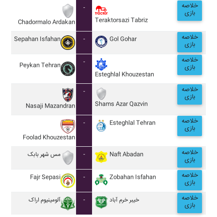
خلاصه
-
بازی
Teraktorsazi Tabriz
Chadormalo Ardakan
خلاصه
Sepahan Isfahan
-
Gol Gohar
بازی
خلاصه
-
Peykan Tehran
بازی
Esteghlal Khouzestan
خلاصه
-
بازی
Shams Azar Qazvin
Nasaji Mazandran
خلاصه
-
Esteghlal Tehran
بازی
Foolad Khouzestan
خلاصه
مس شهر بابک
-
Naft Abadan
بازی
خلاصه
Fajr Sepasi
-
Zobahan Isfahan
بازی
خلاصه
آلومينيوم اراک
-
خيبر خرم آباد
بازی