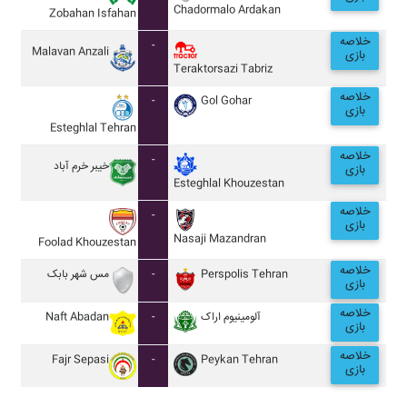
Chadormalo Ardakan
Zobahan Isfahan
خلاصه
-
Malavan Anzali
بازی
Teraktorsazi Tabriz
خلاصه
-
Gol Gohar
بازی
Esteghlal Tehran
خلاصه
-
خيبر خرم آباد
بازی
Esteghlal Khouzestan
خلاصه
-
بازی
Nasaji Mazandran
Foolad Khouzestan
خلاصه
مس شهر بابک
-
Perspolis Tehran
بازی
خلاصه
Naft Abadan
-
آلومينيوم اراک
بازی
خلاصه
Fajr Sepasi
-
Peykan Tehran
بازی