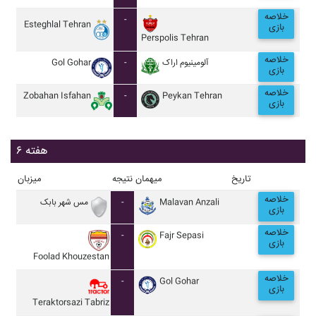
خلاصه
-
Esteghlal Tehran
بازی
Perspolis Tehran
خلاصه
Gol Gohar
-
آلومينيوم اراک
بازی
خلاصه
Zobahan Isfahan
-
Peykan Tehran
بازی
هفته ۶
تاریخ
میهمان
نتیجه
میزبان
خلاصه
مس شهر بابک
-
Malavan Anzali
بازی
خلاصه
-
Fajr Sepasi
بازی
Foolad Khouzestan
خلاصه
-
Gol Gohar
بازی
Teraktorsazi Tabriz