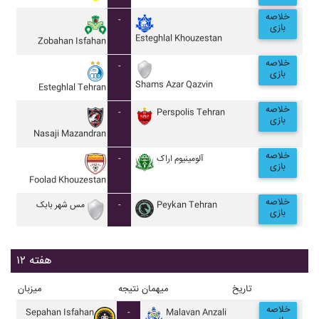
خلاصه
-
بازی
Esteghlal Khouzestan
Zobahan Isfahan
خلاصه
-
بازی
Shams Azar Qazvin
Esteghlal Tehran
خلاصه
-
Perspolis Tehran
بازی
Nasaji Mazandran
خلاصه
-
آلومينيوم اراک
بازی
Foolad Khouzestan
خلاصه
مس شهر بابک
-
Peykan Tehran
بازی
هفته ۱۲
تاریخ
میهمان
نتیجه
میزبان
خلاصه
Sepahan Isfahan
-
Malavan Anzali