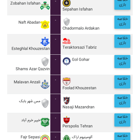
خلاصه
-
Zobahan Isfahan
بازی
Sepahan Isfahan
خلاصه
-
Naft Abadan
بازی
Chadormalo Ardakan
خلاصه
-
بازی
Teraktorsazi Tabriz
Esteghlal Khouzestan
خلاصه
-
Gol Gohar
بازی
Shams Azar Qazvin
خلاصه
-
Malavan Anzali
بازی
Foolad Khouzestan
خلاصه
-
مس شهر بابک
بازی
Nasaji Mazandran
خلاصه
-
خيبر خرم آباد
بازی
Perspolis Tehran
خلاصه
Fajr Sepasi
-
آلومينيوم اراک