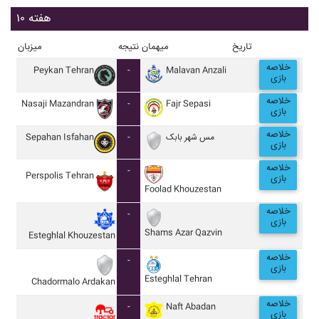
هفته ۱۰
تاریخ
میهمان
نتیجه
میزبان
خلاصه
Peykan Tehran
-
Malavan Anzali
بازی
خلاصه
Nasaji Mazandran
-
Fajr Sepasi
بازی
خلاصه
Sepahan Isfahan
-
مس شهر بابک
بازی
خلاصه
-
Perspolis Tehran
بازی
Foolad Khouzestan
خلاصه
-
بازی
Shams Azar Qazvin
Esteghlal Khouzestan
خلاصه
-
بازی
Esteghlal Tehran
Chadormalo Ardakan
خلاصه
-
Naft Abadan
بازی