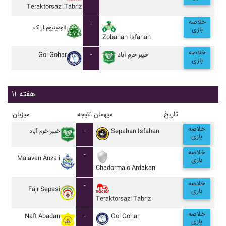
Teraktorsazi Tabriz
خلاصه
-
آلومينيوم اراک
بازی
Zobahan Isfahan
خلاصه
Gol Gohar
-
خيبر خرم آباد
بازی
هفته ۱۱
تاریخ
میهمان
نتیجه
میزبان
خلاصه
خيبر خرم آباد
-
Sepahan Isfahan
بازی
خلاصه
-
Malavan Anzali
بازی
Chadormalo Ardakan
خلاصه
-
Fajr Sepasi
بازی
Teraktorsazi Tabriz
خلاصه
Naft Abadan
-
Gol Gohar
بازی