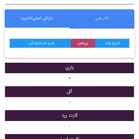
کادر فنی
بازیکن اصلی/ذخیره
تاریخ تولد
پیراهن
نام و نام خانوادگی
بازی
۰
گل
۰
کارت زرد
۰