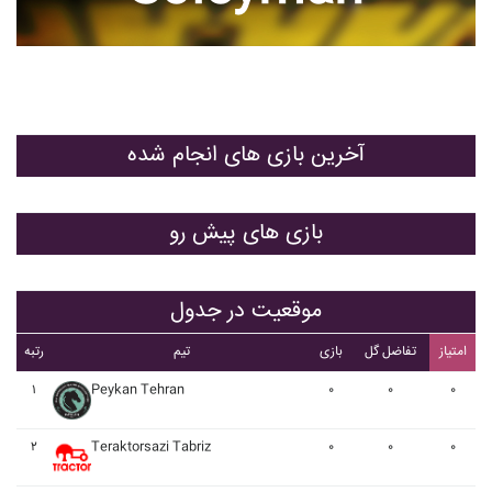
آخرین بازی های انجام شده
بازی های پیش رو
موقعیت در جدول
امتیاز
تفاضل گل
بازی
تیم
رتبه
۱
Peykan Tehran
۰
۰
۰
۲
Teraktorsazi Tabriz
۰
۰
۰