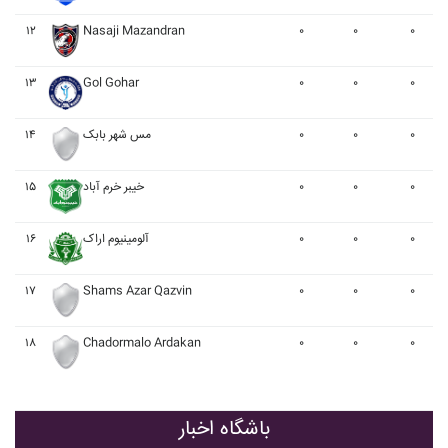
۱۲
Nasaji Mazandran
۰
۰
۰
۱۳
Gol Gohar
۰
۰
۰
۰
۰
۰
مس شهر بابک
۱۴
۰
۰
۰
خيبر خرم آباد
۱۵
۰
۰
۰
آلومينيوم اراک
۱۶
۱۷
Shams Azar Qazvin
۰
۰
۰
۱۸
Chadormalo Ardakan
۰
۰
۰
باشگاه اخبار