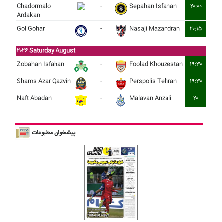
Chadormalo
-
Sepahan Isfahan
۲۰:۰۰
Ardakan
Gol Gohar
-
Nasaji Mazandran
۲۰:۱۵
۲۰۲۶ Saturday August
Zobahan Isfahan
-
Foolad Khouzestan
۱۹:۳۰
Shams Azar Qazvin
-
Perspolis Tehran
۱۹:۳۰
Naft Abadan
-
Malavan Anzali
۲۰
پیشخوان مطبوعات