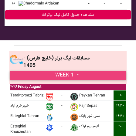
۱۸
Chadormalo Ardakan
۰
۰
۰
مشاهده جدول کامل لیگ برتر
مسابقات ليگ برتر (خليج فارس) -
1405
WEEK 1
۲۰۲۶ Friday August
Teraktorsazi Tabriz
-
Peykan Tehran
۱۸
خيبر خرم آباد
-
Fajr Sepasi
۱۹:۳۰
Esteghlal Tehran
-
مس شهر بابک
۱۹:۳۰
Esteghlal
-
آلومينيوم اراک
۲۰
Khouzestan