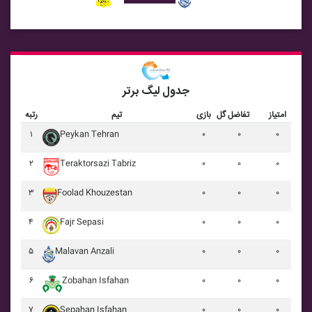
جدول لیگ برتر
امتیاز
تفاضل گل
بازی
تیم
رتبه
۱
Peykan Tehran
۰
۰
۰
۲
Teraktorsazi Tabriz
۰
۰
۰
۳
Foolad Khouzestan
۰
۰
۰
۴
Fajr Sepasi
۰
۰
۰
۵
Malavan Anzali
۰
۰
۰
۶
Zobahan Isfahan
۰
۰
۰
۷
Sepahan Isfahan
۰
۰
۰