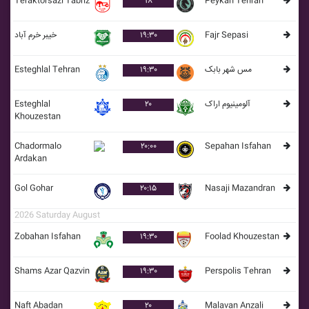
Teraktorsazi Tabriz
۱۸
Peykan Tehran
خيبر خرم آباد
۱۹:۳۰
Fajr Sepasi
Esteghlal Tehran
۱۹:۳۰
مس شهر بابک
Esteghlal
۲۰
آلومينيوم اراک
Khouzestan
Chadormalo
۲۰:۰۰
Sepahan Isfahan
Ardakan
Gol Gohar
۲۰:۱۵
Nasaji Mazandran
2026 Saturday August
Zobahan Isfahan
۱۹:۳۰
Foolad Khouzestan
Shams Azar Qazvin
۱۹:۳۰
Perspolis Tehran
Naft Abadan
۲۰
Malavan Anzali