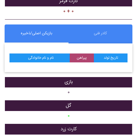
کارت قرمز
۰ + ۰
کادر فنی
بازیکن اصلی/ذخیره
تاریخ تولد
پیراهن
نام و نام خانوادگی
بازی
۰
گل
۰
کارت زرد