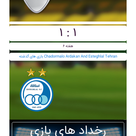
۱ : ۱
هفته ۶
بازی های گذشته Chadormalo Ardakan And Esteghlal Tehran
رخداد های بازی