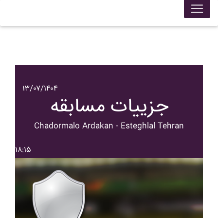
۱۳/۰۷/۱۴۰۴
جزییات مسابقه
Chadormalo Ardakan - Esteghlal Tehran
۱۸:۱۵