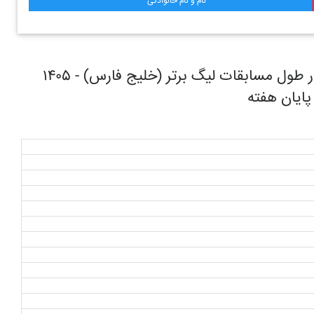
نام و نام خانوادگی
روند حرکتی تیم فوتبال صنعت نفت آبادان در طول مسابقات ليگ برتر (خليج فارس) - ۱۴۰۵
 پایان هفته