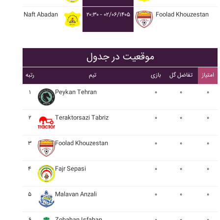
Naft Abadan
۲۰:۳۰ - ۰۲/۰۶/۱۴۰۵
Foolad Khouzestan
موقعیت در جدول
امتیاز
تفاضل گل
بازی
تیم
رتبه
۱
Peykan Tehran
۰
۰
۰
۲
Teraktorsazi Tabriz
۰
۰
۰
۳
Foolad Khouzestan
۰
۰
۰
۴
Fajr Sepasi
۰
۰
۰
۵
Malavan Anzali
۰
۰
۰