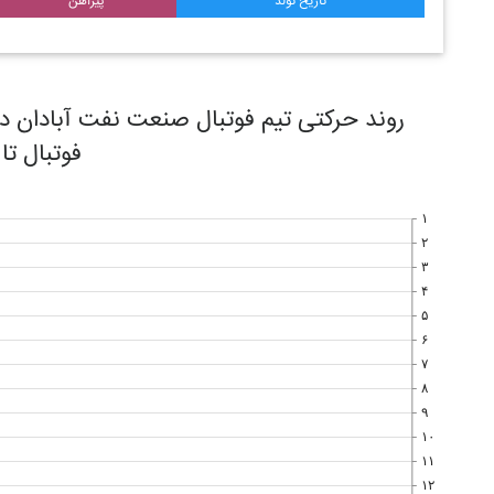
تاریخ تولد
پیراهن
فوتبال تا
۱
۲
۳
۴
۵
۶
۷
۸
۹
۱۰
۱۱
۱۲