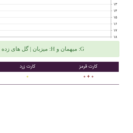
۱۳
۱۴
۱۵
۱۶
۱۷
۱۸
میزبان | گل های زده سمت چپ و گلهای خورده سمت راست :H میهمان و :G
کارت قرمز
کارت زرد
۰
۰ + ۰