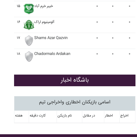
۰
۰
۰
خيبر خرم آباد
۱۵
۰
۰
۰
آلومينيوم اراک
۱۶
۱۷
Shams Azar Qazvin
۰
۰
۰
۱۸
Chadormalo Ardakan
۰
۰
۰
باشگاه اخبار
اسامی بازیکنان اخطاری واخراجی تیم
اخراج
اخطار
در مقابل
نام بازیکن
کارت دقیقه
هفته