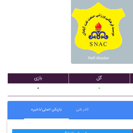
Naft Abadan
گل
بازی
۰
۰
کادر فنی
بازیکن اصلی/ذخیره